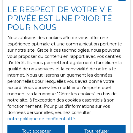
LE RESPECT DE VOTRE VIE
PRIVÉE EST UNE PRIORITÉ
POUR NOUS
Pourquoi choisir Ailleurs
Immobilier pour votre projet à
Nous utilisons des cookies afin de vous offrir une
Chambéry ?
expérience optimale et une communication pertinente
sur notre site. Grace à ces technologies, nous pouvons
vous proposer du contenu en rapport avec vos centres
d'intérêt. Ils nous permettent également d'améliorer la
Ailleurs Immobilier
est une
agence immobilière à
qualité de nos services et la convivialité de notre site
Chambéry
, au
2 bis rue de Boigne
. Forts d’une
internet. Nous utiliserons uniquement les données
connaissance approfondie du marché local, nous
personnelles pour lesquelles vous avez donné votre
proposons une gamme variée de biens immobiliers,
accord. Vous pouvez les modifier à n'importe quel
incluant des terrains constructibles, des appartements,
moment via la rubrique ″Gérer les cookies″ en bas de
des maisons, des locaux professionnels et des garages.
notre site, à l'exception des cookies essentiels à son
L’équipe d’Ailleurs Immobilier sélectionne des biens de
fonctionnement. Pour plus d'informations sur vos
qualité pour répondre à vos besoins et à vos
données personnelles, veuillez consulter
préférences.
notre politique de confidentialité
.
Que vous souhaitiez acheter, vendre ou louer un bien,
Tout accepter
Tout refuser
Ailleurs Immobilier vous accompagne à chaque étape