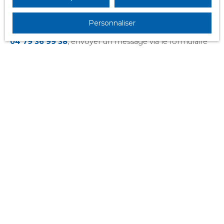
de votre projet, en assurant une visibilité optimale de
votre bien et en offrant un accompagnement sur
Personnaliser
mesure. Pour nous contacter, vous pouvez appeler le
04 79 36 99 38
, envoyer un message via le formulaire
de
contact
, ou visiter le bureau situé au
2 bis rue de
Boigne
, en plein centre-ville de Chambéry.