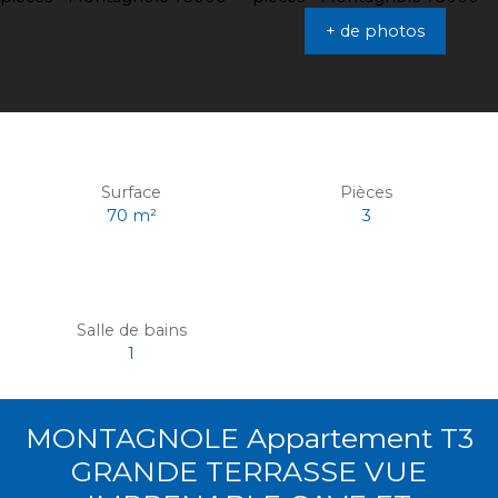
+ de photos
Surface
Pièces
70
m²
3
Salle de bains
1
MONTAGNOLE Appartement T3
GRANDE TERRASSE VUE