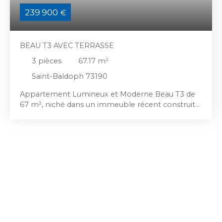
239 900
€
BEAU T3 AVEC TERRASSE
3
pièces
67.17
m²
Saint-Baldoph 73190
Appartement Lumineux et Moderne Beau T3 de
67 m², niché dans un immeuble récent construit
en 2022. Situé au rdc étage, cet appartement est
baigné de lumière grâce à son exposition sud. La
cuisine équipée, ouverte sur salon / séjour
donnant sur une terrasse, 2 chambres, une salle
de bain, 1 wc séparé. Possibilité d'acquérir en sus
un garage. Conçu pour être accessible à tous, cet
appartement est conforme aux normes PMR,
garantissant un environnement sécurisé et
confortable pour tous ses occupants. Les fenêtres
en PVC et les portes à double vitrage assurent
une isolation optimale. Situé proche des