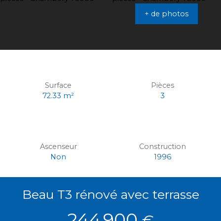
+ de photos
Surface
Pièces
72.33
m²
3
Ascenseur
Construction
Non
1996
Beau T3 rénové avec terrasse
244 900
€