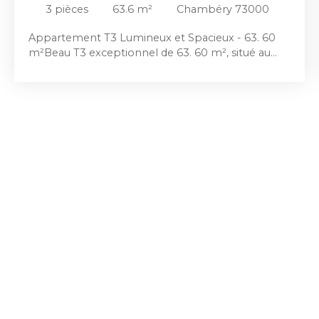
3
pièces
63.6
m²
Chambéry 73000
Appartement T3 Lumineux et Spacieux - 63. 60
m²Beau T3 exceptionnel de 63. 60 m², situé au
2ème étage sans ascenseur. Appartement
traversant Est-Ouest. Il est composé d'une cuisine
non équipée donnant sur un petit balcon, ouverte
sur salon / séjour de 34 m2, de 2 chambres avec
placard, une salle de bains à rafraichir, un WC
séparé. Chauffage gaz individuel. Pas de procédure
en cours. 89€ charges de copro / moisUne cave
de 6. 93 m² complète le bien. Possibilité
d'acquérir un garage de 15,85 en susCommodités :
Plusieurs commerces et écoles à moins de 10
minutes à pied. Un parc est accessible en moins
de 5 minutes à pied. Visite virtuelle : https://tour.
previsite. com/D6516779-5ABE-2E9E-ACC1-
A9444E94B297 Votre agent commercial (RSAC
N°789699816 - Greffe de CHAMBERY) Violène
Prosser