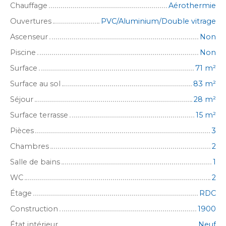
Chauffage
Aérothermie
Ouvertures
PVC/Aluminium/Double vitrage
Ascenseur
Non
Piscine
Non
Surface
71
m²
Surface au sol
83
m²
Séjour
28
m²
Surface terrasse
15
m²
Pièces
3
Chambres
2
Salle de bains
1
WC
2
Étage
RDC
Construction
1900
État intérieur
Neuf