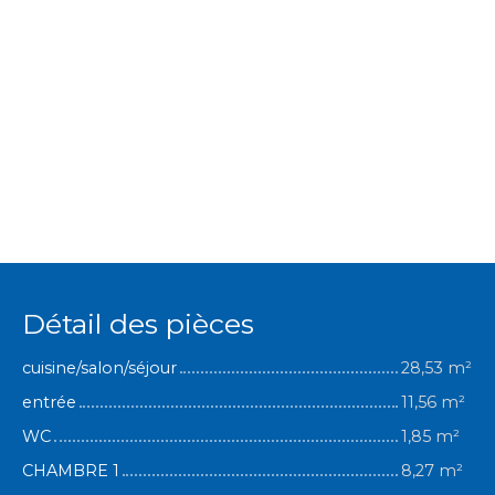
Détail des pièces
cuisine/salon/séjour
28,53 m²
entrée
11,56 m²
WC
1,85 m²
CHAMBRE 1
8,27 m²