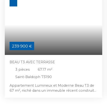
239 900
€
BEAU T3 AVEC TERRASSE
3
pièces
67.17
m²
Saint-Baldoph 73190
Appartement Lumineux et Moderne Beau T3 de
67 m², niché dans un immeuble récent construit
en 2022. Situé au rdc étage, cet appartement est
baigné de lumière grâce à son exposition sud. La
cuisine équipée, ouverte sur salon / séjour