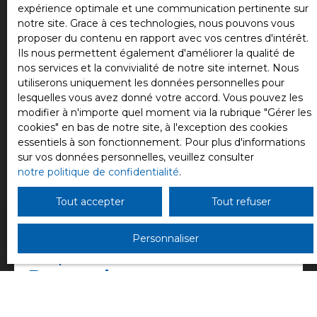
état, a des
expérience optimale et une communication pertinente sur
finitions de luxe
notre site. Grace à ces technologies, nous pouvons vous
et le standing
proposer du contenu en rapport avec vos centres d'intérêt.
élevé de cette
Ils nous permettent également d'améliorer la qualité de
propriété en
nos services et la convivialité de notre site internet. Nous
font un
utiliserons uniquement les données personnelles pour
véritable joyau.
lesquelles vous avez donné votre accord. Vous pouvez les
À proximité,
modifier à n'importe quel moment via la rubrique ″Gérer les
vous trouverez
cookies″ en bas de notre site, à l'exception des cookies
un arrêt de bus
essentiels à son fonctionnement. Pour plus d'informations
à 5 minutes à
sur vos données personnelles, veuillez consulter
pied, une
notre politique de confidentialité
.
crèche, une
maternelle et
Tout accepter
Tout refuser
une école
élémentaire à
Personnaliser
15 minutes à
Propriétaire d'un bien ?
pied, ainsi que
Demandez votre
plusieurs
commerces et
estimation
services