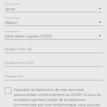
cuisine
Type d'offre
aménagée et
Vente
équipée, est un
véritable atout,
Type de bien
de plus son
Maison
espace cellier /
buanderie offre
Localisation
du rangement
Saint-Alban-Leysse (73230)
supplémentair
e . Une suite
Budget max (€)
parentale
complète ce
niveau, ainsi
Surface min (m²)
qu'un wc
séparé offrant
tout le confort
Pièces min
nécessaire. À
l'étage, vous
J'accepte le traitement de mes données
trouverez 3
personnelles conformément au RGPD. Si vous ne
chambres
souhaitez pas faire l'objet de prospection
spacieuses avec
commerciale par voie téléphonique, vous pouvez
rangements