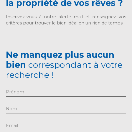
la propriété de vos rêves ?
habitables et
189 m² au sol.
Située dans un
Inscrivez-vous à notre alerte mail et renseignez vos
cadre idyllique
critères pour trouver le bien idéal en un rien de temps.
avec une vue
imprenable sur
les montagnes,
cette propriété
allie élégance
Ne manquez plus aucun
et
bien
correspondant à votre
fonctionnalité.
Au rez-de-
recherche !
chaussée, vous
serez séduit par
le vaste séjour
Prénom
de 32 m²
baigné de
lumière, idéal
Nom
pour des
moments
Email
conviviaux. La