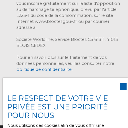
vous inscrire gratuitement sur la liste d'opposition
intégrés, ainsi
au démarchage téléphonique, prévu par l'article
qu'une grande
L223-1 du code de la consommation, sur le site
salle de bain
Internet www.bloctel.gouv.fr ou par courrier
avec toilette.
adressé à :
L'extérieur est
tout aussi
Société Worldline, Service Bloctel, CS 61311, 41013
agréable avec
BLOIS CEDEX.
une belle
terrasse de 54
Pour en savoir plus sur le traitement de vos
m² et une
données personnelles, veuillez consulter notre
piscine
politique de confidentialité
.
chauffée de
8x3. Un grand
garage carrelé
complète le
Recevoir des annonces
bien ainsi que
LE RESPECT DE VOTRE VIE
deux places de
PRIVÉE EST UNE PRIORITÉ
stationnement
privatives.
POUR NOUS
Cette maison,
en excellent
Nous utilisons des cookies afin de vous offrir une